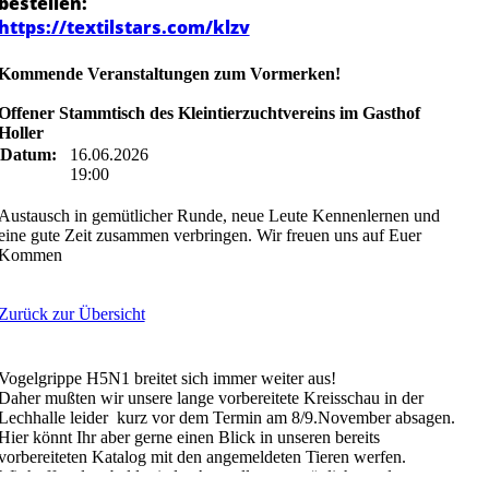
bestellen:
https://textilstars.com/klzv
Kommende Veranstaltungen zum Vormerken!
Offener Stammtisch des Kleintierzuchtvereins im Gasthof
Holler
Datum:
16.06.2026
19:00
Austausch in gemütlicher Runde, neue Leute Kennenlernen und
eine gute Zeit zusammen verbringen. Wir freuen uns auf Euer
Kommen
Zurück zur Übersicht
Vogelgrippe H5N1 breitet sich immer weiter aus!
Daher mußten wir unsere lange vorbereitete Kreisschau in der
Lechhalle leider kurz vor dem Termin am 8/9.November absagen.
Hier könnt Ihr aber gerne einen Blick in unseren bereits
vorbereiteten Katalog mit den angemeldeten Tieren werfen.
Wir hoffen dass bald wieder Ausstellungen möglich werden.