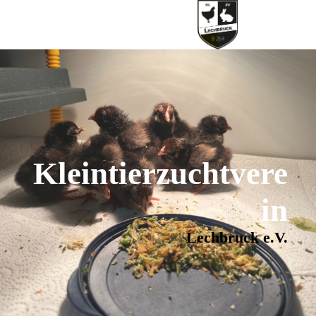
Kleintierzuchtvere
in
Lechbruck e.V.