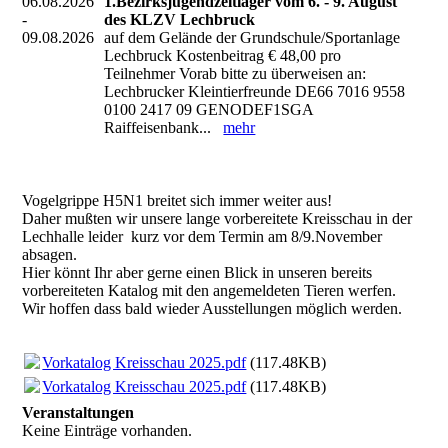
06.08.2026
1.Bezirksjugendzeltlager vom 6. - 9. August
-
des KLZV Lechbruck
09.08.2026
auf dem Gelände der Grundschule/Sportanlage
Lechbruck Kostenbeitrag € 48,00 pro
Teilnehmer Vorab bitte zu überweisen an:
Lechbrucker Kleintierfreunde DE66 7016 9558
0100 2417 09 GENODEF1SGA
Raiffeisenbank...
mehr
Vogelgrippe H5N1 breitet sich immer weiter aus!
Daher mußten wir unsere lange vorbereitete Kreisschau in der
Lechhalle leider kurz vor dem Termin am 8/9.November
absagen.
Hier könnt Ihr aber gerne einen Blick in unseren bereits
vorbereiteten Katalog mit den angemeldeten Tieren werfen.
Wir hoffen dass bald wieder Ausstellungen möglich werden.
Vorkatalog Kreisschau 2025.pdf
(117.48KB)
Vorkatalog Kreisschau 2025.pdf
(117.48KB)
Veranstaltungen
Keine Einträge vorhanden.