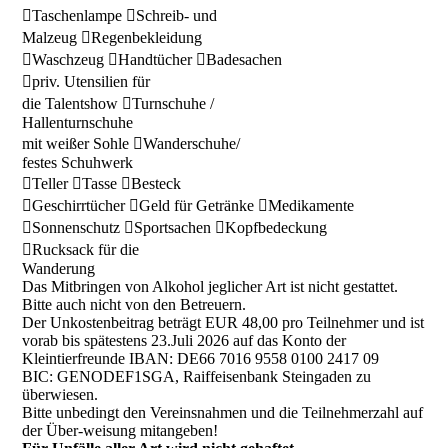
Taschenlampe Schreib- und
Malzeug Regenbekleidung
Waschzeug Handtücher Badesachen
priv. Utensilien für
die Talentshow Turnschuhe /
Hallenturnschuhe
mit weißer Sohle Wanderschuhe/
festes Schuhwerk
Teller Tasse Besteck
Geschirrtücher Geld für Getränke Medikamente
Sonnenschutz Sportsachen Kopfbedeckung
Rucksack für die
Wanderung
Das Mitbringen von Alkohol jeglicher Art ist nicht gestattet.
Bitte auch nicht von den Betreuern.
Der Unkostenbeitrag beträgt EUR 48,00 pro Teilnehmer und ist
vorab bis spätestens 23.Juli 2026 auf das Konto der
Kleintierfreunde IBAN: DE66 7016 9558 0100 2417 09
BIC: GENODEF1SGA, Raiffeisenbank Steingaden zu
überwiesen.
Bitte unbedingt den Vereinsnahmen und die Teilnehmerzahl auf
der Über-weisung mitangeben!