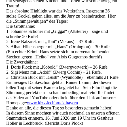
mit selbstgebackenen Kuchen und Torten war schlichtweg ein
Traum!
Das absolute Highlight war das Wettkrähen. Insgesamt 36
stolze Gockel gaben alles, um die Jury zu beeindrucken. Hier
die „Stimmgewaltigen“ des Tages:
Die Großhähne:
1. Johannes Schöner mit „Giggal“ (Altsteirer) – sage und
schreibe 50 Rufe!
2. Irene Balzarek mit „Toni“ (Merans) – 37 Rufe.
3. Alban Hiltensberger mit „Hans“ (Orpington) – 30 Rufe.
(Ein echter Krimi: Hans setzte sich im nervenaufreibenden
Stechen gegen „Heiko“ von Alois Guggemos durch!)
Die Zwerghähne:
1. Doris Plock mit „Kobold“ (Zwergvorwerk) – 26 Rufe.
2. Sigi Menz mit „Adolf“ (Zwerg Cochin) – 21 Rufe.
3. Christian Buck mit „Gustl“ (Wyandotte) – ebenfalls 21 Rufe.
Ein riesiges Dankeschön geht an Rainer Lamm, der diesen
tollen Tag mit seiner Kamera begleitet hat. Sein Film fängt die
Stimmung perfekt ein – schaut unbedingt mal rein! Ihr findet
das Video auf YouTube oder direkt über den Link auf unserer
Homepage:
www.klzv-lechbruck.bayern
Danke an alle, die diesen Tag so besonders gemacht haben!
In diesem Sinne möchten wir auch nochmal an unseren offenen
Stammtisch erinnern, 16. Juni 2026 um 19 Uhr im Gasthaus
Holler in Lechbruck. (Bericht Doris Plock)