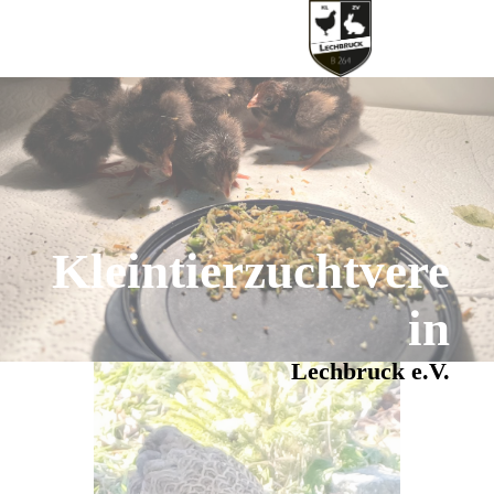
Kleintierzuchtvere
in
Lechbruck e.V.