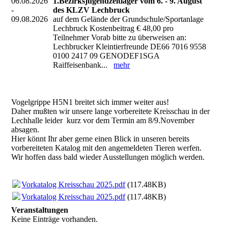
06.08.2026
1.Bezirksjugendzeltlager vom 6. - 9. August
-
des KLZV Lechbruck
09.08.2026
auf dem Gelände der Grundschule/Sportanlage
Lechbruck Kostenbeitrag € 48,00 pro
Teilnehmer Vorab bitte zu überweisen an:
Lechbrucker Kleintierfreunde DE66 7016 9558
0100 2417 09 GENODEF1SGA
Raiffeisenbank...
mehr
Vogelgrippe H5N1 breitet sich immer weiter aus!
Daher mußten wir unsere lange vorbereitete Kreisschau in der
Lechhalle leider kurz vor dem Termin am 8/9.November
absagen.
Hier könnt Ihr aber gerne einen Blick in unseren bereits
vorbereiteten Katalog mit den angemeldeten Tieren werfen.
Wir hoffen dass bald wieder Ausstellungen möglich werden.
Vorkatalog Kreisschau 2025.pdf
(117.48KB)
Vorkatalog Kreisschau 2025.pdf
(117.48KB)
Veranstaltungen
Keine Einträge vorhanden.