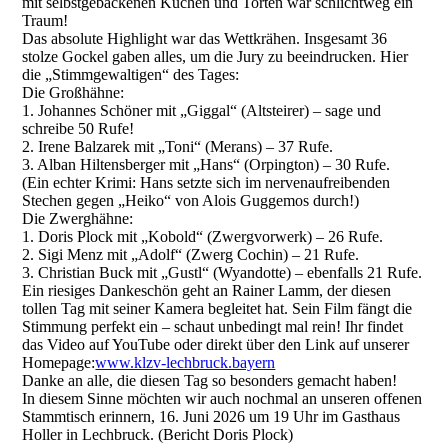
mit selbstgebackenen Kuchen und Torten war schlichtweg ein
Traum!
Das absolute Highlight war das Wettkrähen. Insgesamt 36
stolze Gockel gaben alles, um die Jury zu beeindrucken. Hier
die „Stimmgewaltigen“ des Tages:
Die Großhähne:
1. Johannes Schöner mit „Giggal“ (Altsteirer) – sage und
schreibe 50 Rufe!
2. Irene Balzarek mit „Toni“ (Merans) – 37 Rufe.
3. Alban Hiltensberger mit „Hans“ (Orpington) – 30 Rufe.
(Ein echter Krimi: Hans setzte sich im nervenaufreibenden
Stechen gegen „Heiko“ von Alois Guggemos durch!)
Die Zwerghähne:
1. Doris Plock mit „Kobold“ (Zwergvorwerk) – 26 Rufe.
2. Sigi Menz mit „Adolf“ (Zwerg Cochin) – 21 Rufe.
3. Christian Buck mit „Gustl“ (Wyandotte) – ebenfalls 21 Rufe.
Ein riesiges Dankeschön geht an Rainer Lamm, der diesen
tollen Tag mit seiner Kamera begleitet hat. Sein Film fängt die
Stimmung perfekt ein – schaut unbedingt mal rein! Ihr findet
das Video auf YouTube oder direkt über den Link auf unserer
Homepage:
www.klzv-lechbruck.bayern
Danke an alle, die diesen Tag so besonders gemacht haben!
In diesem Sinne möchten wir auch nochmal an unseren offenen
Stammtisch erinnern, 16. Juni 2026 um 19 Uhr im Gasthaus
Holler in Lechbruck. (Bericht Doris Plock)