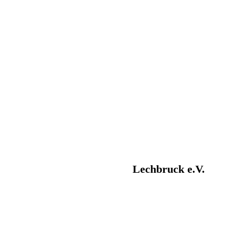
Kleintierzuchtvere
in
Lechbruck e.V.