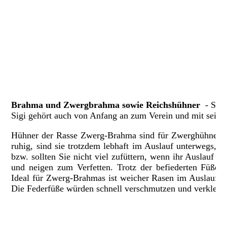
Australorps4 dez24
Australorps3 dez24
Brahma und Zwergbrahma sowie Reichshühner
- Sigi
Sigi gehört auch von Anfang an zum Verein und mit seinen
Hühner der Rasse Zwerg-Brahma sind für Zwerghühner u
ruhig, sind sie trotzdem lebhaft im Auslauf unterwegs, 
bzw. sollten Sie nicht viel zufüttern, wenn ihr Auslauf 
und neigen zum Verfetten. Trotz der befiederten Füße 
Ideal für Zwerg-Brahmas ist weicher Rasen im Auslauf. A
Die Federfüße würden schnell verschmutzen und verkleben, 