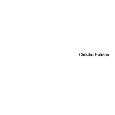
appenzelle
appenzell
appenzell
Christina Huber und 