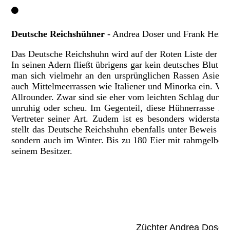
Deutsche Reichshühner
- Andrea Doser und Frank Henk
Das Deutsche Reichshuhn wird auf der Roten Liste der Gef
In seinen Adern fließt übrigens gar kein deutsches Blut.
man sich vielmehr an den ursprünglichen Rassen Asiens
auch Mittelmeerrassen wie Italiener und Minorka ein
. Vo
Allrounder. Zwar sind sie eher vom leichten Schlag durch 
unruhig oder scheu. Im Gegenteil, diese Hühnerrasse kan
Vertreter seiner Art. Zudem ist es besonders widerstan
stellt das Deutsche Reichshuhn ebenfalls unter Beweis – 
sondern auch im Winter. Bis zu 180 Eier mit rahmgelber
seinem Besitzer.
IMG_42
Deutsches Reichshuh
IMG_36
Züchter Andrea Doser