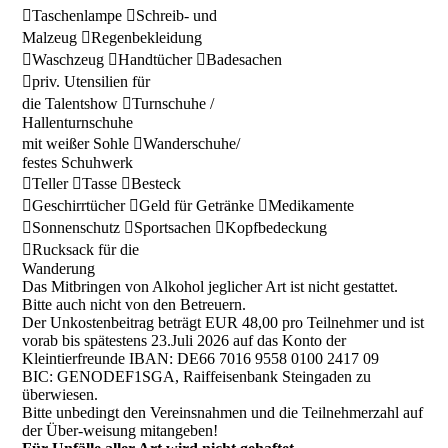
Taschenlampe Schreib- und
Malzeug Regenbekleidung
Waschzeug Handtücher Badesachen
priv. Utensilien für
die Talentshow Turnschuhe /
Hallenturnschuhe
mit weißer Sohle Wanderschuhe/
festes Schuhwerk
Teller Tasse Besteck
Geschirrtücher Geld für Getränke Medikamente
Sonnenschutz Sportsachen Kopfbedeckung
Rucksack für die
Wanderung
Das Mitbringen von Alkohol jeglicher Art ist nicht gestattet.
Bitte auch nicht von den Betreuern.
Der Unkostenbeitrag beträgt EUR 48,00 pro Teilnehmer und ist
vorab bis spätestens 23.Juli 2026 auf das Konto der
Kleintierfreunde IBAN: DE66 7016 9558 0100 2417 09
BIC: GENODEF1SGA, Raiffeisenbank Steingaden zu
überwiesen.
Bitte unbedingt den Vereinsnahmen und die Teilnehmerzahl auf
der Über-weisung mitangeben!