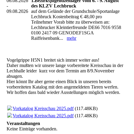
06.08.2026
1.Bezirksjugendzeltlager vom 6. - 9. August
-
des KLZV Lechbruck
09.08.2026
auf dem Gelände der Grundschule/Sportanlage
Lechbruck Kostenbeitrag € 48,00 pro
Teilnehmer Vorab bitte zu überweisen an:
Lechbrucker Kleintierfreunde DE66 7016 9558
0100 2417 09 GENODEF1SGA
Raiffeisenbank...
mehr
Vogelgrippe H5N1 breitet sich immer weiter aus!
Daher mußten wir unsere lange vorbereitete Kreisschau in der
Lechhalle leider kurz vor dem Termin am 8/9.November
absagen.
Hier könnt Ihr aber gerne einen Blick in unseren bereits
vorbereiteten Katalog mit den angemeldeten Tieren werfen.
Wir hoffen dass bald wieder Ausstellungen möglich werden.
Vorkatalog Kreisschau 2025.pdf
(117.48KB)
Vorkatalog Kreisschau 2025.pdf
(117.48KB)
Veranstaltungen
Keine Einträge vorhanden.