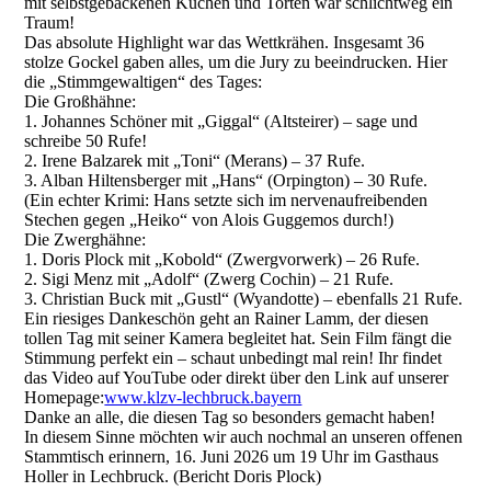
mit selbstgebackenen Kuchen und Torten war schlichtweg ein
Traum!
Das absolute Highlight war das Wettkrähen. Insgesamt 36
stolze Gockel gaben alles, um die Jury zu beeindrucken. Hier
die „Stimmgewaltigen“ des Tages:
Die Großhähne:
1. Johannes Schöner mit „Giggal“ (Altsteirer) – sage und
schreibe 50 Rufe!
2. Irene Balzarek mit „Toni“ (Merans) – 37 Rufe.
3. Alban Hiltensberger mit „Hans“ (Orpington) – 30 Rufe.
(Ein echter Krimi: Hans setzte sich im nervenaufreibenden
Stechen gegen „Heiko“ von Alois Guggemos durch!)
Die Zwerghähne:
1. Doris Plock mit „Kobold“ (Zwergvorwerk) – 26 Rufe.
2. Sigi Menz mit „Adolf“ (Zwerg Cochin) – 21 Rufe.
3. Christian Buck mit „Gustl“ (Wyandotte) – ebenfalls 21 Rufe.
Ein riesiges Dankeschön geht an Rainer Lamm, der diesen
tollen Tag mit seiner Kamera begleitet hat. Sein Film fängt die
Stimmung perfekt ein – schaut unbedingt mal rein! Ihr findet
das Video auf YouTube oder direkt über den Link auf unserer
Homepage:
www.klzv-lechbruck.bayern
Danke an alle, die diesen Tag so besonders gemacht haben!
In diesem Sinne möchten wir auch nochmal an unseren offenen
Stammtisch erinnern, 16. Juni 2026 um 19 Uhr im Gasthaus
Holler in Lechbruck. (Bericht Doris Plock)