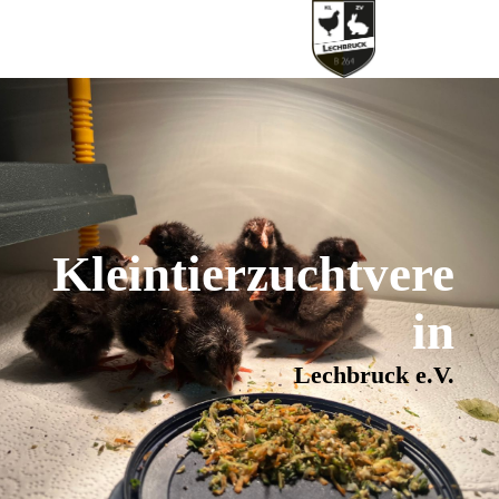
Kleintierzuchtvere
in
Lechbruck e.V.