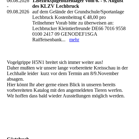
06.08.2026
1.Bezirksjugendzeltlager vom 6. - 9. August
-
des KLZV Lechbruck
09.08.2026
auf dem Gelände der Grundschule/Sportanlage
Lechbruck Kostenbeitrag € 48,00 pro
Teilnehmer Vorab bitte zu überweisen an:
Lechbrucker Kleintierfreunde DE66 7016 9558
0100 2417 09 GENODEF1SGA
Raiffeisenbank...
mehr
Vogelgrippe H5N1 breitet sich immer weiter aus!
Daher mußten wir unsere lange vorbereitete Kreisschau in der
Lechhalle leider kurz vor dem Termin am 8/9.November
absagen.
Hier könnt Ihr aber gerne einen Blick in unseren bereits
vorbereiteten Katalog mit den angemeldeten Tieren werfen.
Wir hoffen dass bald wieder Ausstellungen möglich werden.