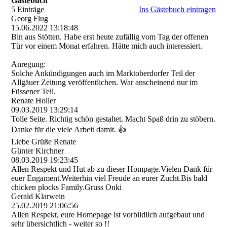
Gästebuch
5 Einträge
Ins Gästebuch eintragen
Georg Flug
15.06.2022
13:18:48
Bin aus Stötten. Habe erst heute zufällig vom Tag der offenen
Tür vor einem Monat erfahren. Hätte mich auch interessiert.
Anregung:
Solche Ankündigungen auch im Marktoberdorfer Teil der
Allgäuer Zeitung veröffentlichen. War anscheinend nur im
Füssener Teil.
Renate Holler
09.03.2019
13:29:14
Tolle Seite. Richtig schön gestaltet. Macht Spaß drin zu stöbern.
Danke für die viele Arbeit damit. 👍
Liebe Grüße Renate
Günter Kirchner
08.03.2019
19:23:45
Allen Respekt und Hut ab zu dieser Hompage.Vielen Dank für
euer Engament.Weiterhin viel Freude an eurer Zucht.Bis bald
chicken plocks Family.Gruss Onki
Gerald Klarwein
25.02.2019
21:06:56
Allen Respekt, eure Homepage ist vorbildlich aufgebaut und
sehr übersichtlich - weiter so !!