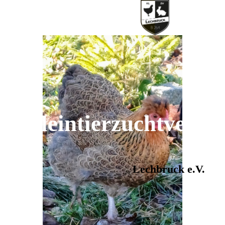
Kleintierzuchtvere
in
Lechbruck e.V.