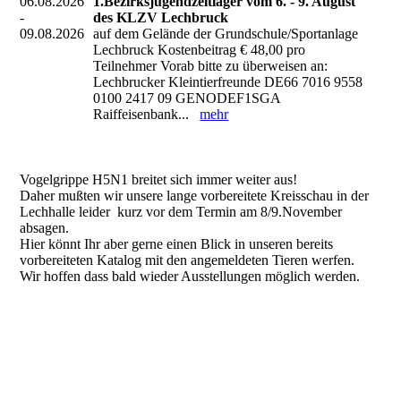
06.08.2026
1.Bezirksjugendzeltlager vom 6. - 9. August
-
des KLZV Lechbruck
09.08.2026
auf dem Gelände der Grundschule/Sportanlage
Lechbruck Kostenbeitrag € 48,00 pro
Teilnehmer Vorab bitte zu überweisen an:
Lechbrucker Kleintierfreunde DE66 7016 9558
0100 2417 09 GENODEF1SGA
Raiffeisenbank...
mehr
Vogelgrippe H5N1 breitet sich immer weiter aus!
Daher mußten wir unsere lange vorbereitete Kreisschau in der
Lechhalle leider kurz vor dem Termin am 8/9.November
absagen.
Hier könnt Ihr aber gerne einen Blick in unseren bereits
vorbereiteten Katalog mit den angemeldeten Tieren werfen.
Wir hoffen dass bald wieder Ausstellungen möglich werden.
Impressum